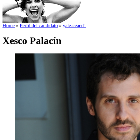
Home
»
Perfil del candidato
»
yate-ceaed1
Xesco Palacín