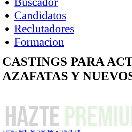
Buscador
Candidatos
Reclutadores
Formacion
CASTINGS PARA AC
AZAFATAS Y NUEVO
Home
»
Perfil del candidato
»
yate-df3adf